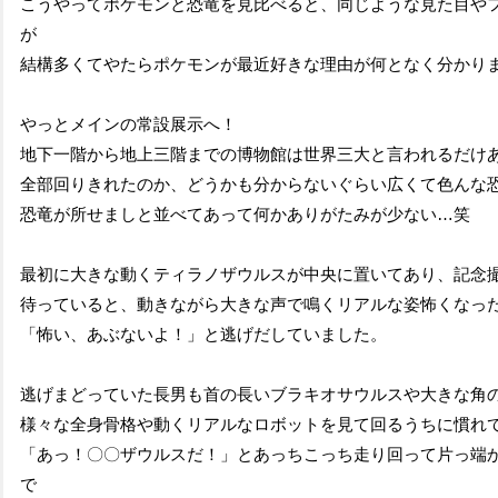
こうやってポケモンと恐竜を見比べると、同じような見た目や
が
結構多くてやたらポケモンが最近好きな理由が何となく分かり
やっとメインの常設展示へ！
地下一階から地上三階までの博物館は世界三大と言われるだけ
全部回りきれたのか、どうかも分からないぐらい広くて色んな
恐竜が所せましと並べてあって何かありがたみが少ない…笑
最初に大きな動くティラノザウルスが中央に置いてあり、記念
待っていると、動きながら大きな声で鳴くリアルな姿怖くなっ
「怖い、あぶないよ！」
と逃げだしていました。
逃げまどっていた長男も首の長いブラキオサウルスや大きな角
様々な全身骨格や動くリアルなロボットを見て回るうちに慣れ
「あっ！〇〇ザウルスだ！」とあっちこっち走り回って
片っ端
で