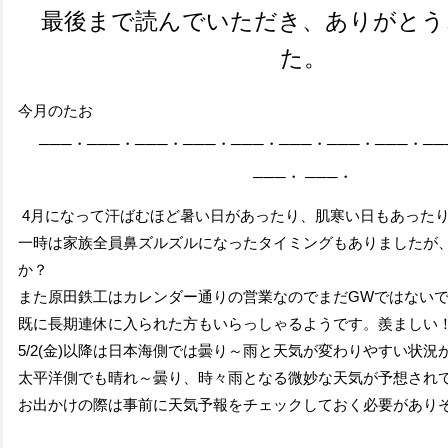
最後まで読んでいただき、ありがとう
た。
今月のたお
───・───・───・───・───・───・───・───・
──
───・
───・
4月になって汗ばむほど暑い日があったり、肌寒い日もあった
一時は家族全員鼻ズルズルになったタイミングもありましたが
か？
また原田鉄工はカレンダー通りの営業なのでまだGWではない
既に長期連休に入られた方もいらっしゃるようです。羨ましい
5/2(金)以降は日本海側では曇り～雨と天気が変わりやすい状況
太平洋側でも晴れ～曇り、時々雨となる微妙な天気が予想され
お出かけの際は事前に天気予報をチェックしておく必要があり