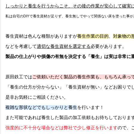
しっかりと養生を行うからこそ、その後の作業が安心して確実
私は自宅のDIYで養生資材が足りず、養生無しでやって関係ない床を塗った事が
養生資材は色んな種類がありますが
養生作業の目的
、
対象物の
などを考慮して
適切な養生資材を選定する
必要があります。
製品の仕上がりや損傷の有無を決定する「養生」は実は非常に
原田鉄工では
ご依頼いただく製品の養生作業も、もちろん承っ
「養生の仕方が分からない」「養生資材が無い」などお困りで
是非お気軽にご相談ください。
複雑な形状などでもしっかりと養生
を行います！
また可能であれば養生した製品の加工依頼もお待ちしておりま
強度的に不十分な場合などは弊社で少し修正を行います
ので、