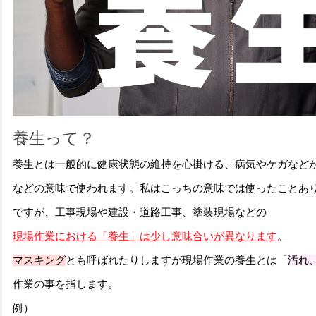
養生って？
養生とは一般的に健康状態の維持を心掛ける、病気やケガなど
などの意味で使われます。私はこっちの意味では使ったことあ
ですが、工事現場や建設・道路工事、塗装現場などの
現場作業における「養生」は
少し意味合いが異なります
。
マスキング
とも呼ばれたりしますが現場作業の養生とは
「
汚れ
作業の事を指します。
例）