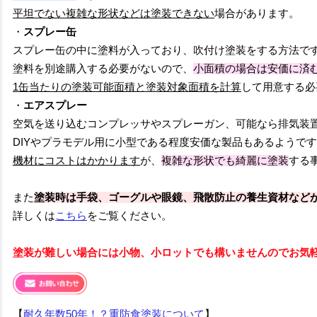
平坦でない複雑な形状などは塗装できない
場合があります。
・
スプレー缶
スプレー缶の中に塗料が入っており、吹付け塗装をする方法で
塗料を別途購入する必要がないので、
小面積の場合は安価に済
1缶当たりの塗装可能面積と塗装対象面積を計算
して用意する必
・
エアスプレー
空気を送り込むコンプレッサやスプレーガン、可能なら排気装
DIYやプラモデル用に小型である程度安価な製品もあるようで
機材にコストはかかります
が、
複雑な形状でも綺麗に塗装
する
また
塗装時は手袋、ゴーグルや眼鏡、飛散防止の養生資材など
詳しくは
こちら
をご覧ください。
塗装が難しい場合には小物、小ロットでも構いませんのでお気
【
耐久年数50年！？重防食塗装について
】