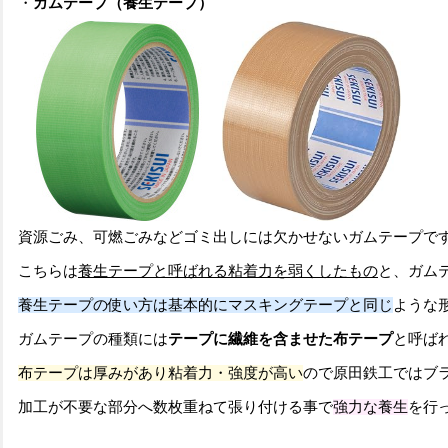
・
ガムテープ（養生テープ）
資源ごみ、可燃ごみなどゴミ出しには欠かせないガムテープで
こちらは
養生テープと呼ばれる粘着力を弱くしたもの
と、ガム
養生テープの使い方は基本的にマスキングテープと同じ
ような
ガムテープの種類には
テープに繊維を含ませた布テープ
と呼ば
布テープは厚みがあり粘着力・強度が高い
ので原田鉄工ではブ
加工が不要な部分へ数枚重ねて張り付ける事で
強力な養生
を行