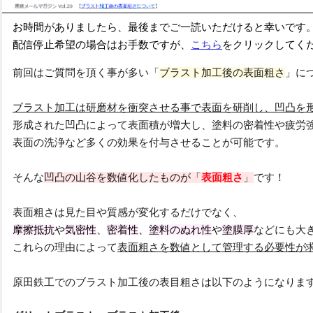
お時間がありましたら、最後までご一読いただけると幸いです
配信停止希望の場合はお手数ですが、
こちら
をクリックしてく
前回はご質問を頂く事が多い「
ブラスト加工後の表面粗さ
」に
ブラスト加工は研磨材を衝突させる事で表面を研削し、凹凸を
形成された凹凸によって表面積が増大し、塗料の密着性や疲労
表面の洗浄など多くの効果を付与させることが可能です。
そんな
凹凸の山谷を数値化したものが「
表面粗さ
」
です！
表面粗さは見た目や質感が変化するだけでなく、
摩擦抵抗
や
気密性
、
密着性
、
塗料のぬれ性
や
塗膜厚
などにも大
これらの理由によって
表面粗さを数値として管理する必要性が
原田鉄工でのブラスト加工後の表目粗さは以下のようになりま