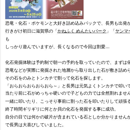
恐竜・化石・ポケモンと大好き詰め込みパックで、長男も出発
行きがけ初日に滋賀県の「
かねふく めんたいパーク
」「
ヤンマ
も
しっかり遊んでいますが、長くなるので今回は割愛…
化石発掘体験は予約制で朝一の予約を取っていたので、まずは
恐竜などが実際に発掘された地層から取り出した石が敷き詰め
その石をのみとトンカチで割って化石を探します。
「おらおらおらおらおら～」と長男は元気よくトンカチで叩い
当たり前に石がめっちゃ硬いので子どもの力では全然割れませ
一緒に叩いたり、こっそり事前に割った石を叩いたりして頑張る
終了時間ギリギリに何とか貝の化石を発掘する事に成功。
自分の目では何かの破片が含まれている石としか分かりません
で長男は大喜びしていました。