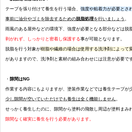
テープを張り付けて養生を行う場合、
強度や粘着力が必要とさ
事前に油分やゴミを除去するための
脱脂処理
を行いましょう
。
雨風のある屋外などの環境下、強度が必要となる部分などは脱
剥がれず、しっかりと密着し保護する
事が可能となります。
脱脂を行う対象が
樹脂や繊維の場合は使用する洗浄剤によって
がありますので、洗浄剤と素材の組み合わせには注意が必要で
・
隙間はNG
作業する内容にもよりますが、塗装作業などでは養生テープが
少し隙間が空いていただけでも養生は全く機能しません
。
せっかく養生したのに、隙間から塗料の飛散し周辺が塗料まみ
隙間なく確実に養生を行う必要があります。