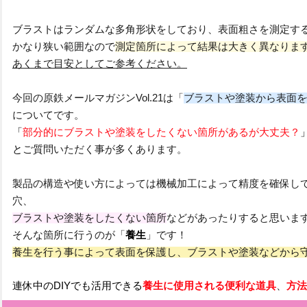
ブラストはランダムな多角形状をしており、表面粗さを測定する
かなり狭い範囲なので
測定箇所によって結果は大きく異なりま
あくまで目安としてご参考ください。
今回の原鉄メールマガジンVol.21は「
ブラストや塗装から表面を
についてです。
「
部分的にブラストや塗装をしたくない箇所があるが大丈夫？
と
ご質問いただく事が多くあります。
製品の構造や使い方によっては機械加工によって精度を確保し
穴、
ブラストや塗装をしたくない箇所
などがあったりすると思いま
そんな箇所に行うのが「
養生
」です！
養生を行う事によって表面を保護し、ブラストや塗装などから
連休中のDIYでも活用できる
養生に使用される便利な道具
、
方法