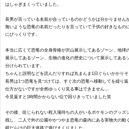
はしゃぎまくっていました。
長男が言っている名前が合っているのかどうかは分かりません
無いような恐竜の名前だったりを言っていて子供の好きなもの
に
びっくりです。
本当に広くて恐竜の全身骨格が沢山展示してあるゾーン、地球
展示してあるゾーン、生物の進化の歴史について展示してあるゾ
分けられています。
ちゃんと説明などを読んだりすれば丸まんま1日ぐらいかかりそ
長男は1つ恐竜を見つけては、すぐ次の恐竜へ移動してを繰り返
仕方がないですが全然ゆっくり見る事はできません…
今見返すと1時間かからない位で回りきっていました笑
その後、信じられない程入場待ちの人がいるポケモンのグッズ
残し、二人で外の公園やかつやま恐竜の森内にある実物大の動
鏡だらけの巨大迷路で遊びまくりました。