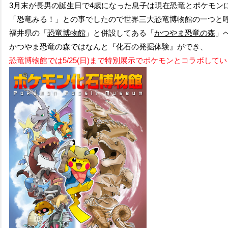
3月末が長男の誕生日で4歳になった息子は現在恐竜とポケモン
「恐竜みる！」との事でしたので
世界三大恐竜博物館の一つと
福井県の「
恐竜博物館
」と併設してある「
かつやま恐竜の森
」
かつやま恐竜の森ではなんと『化石の発掘体験』ができ、
恐竜博物館では5/25(日)まで特別展示でポケモンとコラボして