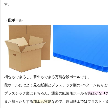
す。
・
段ボール
梱包もできるし、養生もできる万能な段ボールです。
段ボールにはよく見る紙製とプラスチック製の2パターンありま
プラスチック製はもちろん、
通常の紙製段ボールも
実はかなり
また切ったりする
加工も容易
なので、原田鉄工ではブラスト・