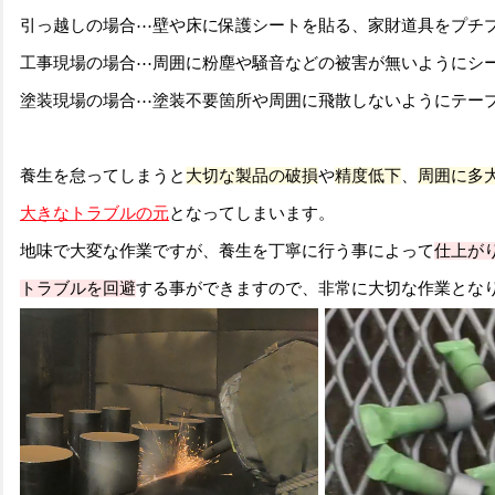
引っ越しの場合⋯壁や床に保護シートを貼る、家財道具をプチ
工事現場の場合⋯周囲に粉塵や騒音などの被害が無いようにシ
塗装現場の場合⋯塗装不要箇所や周囲に飛散しないようにテー
養生を怠ってしまうと
大切な製品の破損
や
精度低下
、
周囲に多
大きなトラブルの元
となってしまいます。
地味で大変な作業ですが、養生を丁寧に行う事によって
仕上が
トラブルを
回避
する事ができますので、非常に大切な作業とな