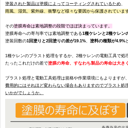
塗装された製品は塗膜によってコーティングされているため
、
雨風、湿気、紫外線、衝撃など様々な要因から保護されていま
その
塗膜寿命は素地調整の段階でほぼ決まっています。
塗膜寿命への寄与率では素地調整である
1種ケレンと2種ケレンの
塗装回数の
1回塗りと2回塗りの差が19.1%
、
塗料の種類が4.9%
1種ケレンのブラスト処理をするか、2種ケレンの電動工具で処
たったこれだけの差で
塗膜の寿命、すなわち製品の寿命は大き
ブラスト処理と電動工具処理は規格や作業環境にもよりますが
費用的にはそれほど変わらない場合もありますのでブラスト処
いかがでしょうか。