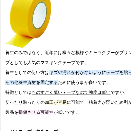
養生のみではなく
、近年には様々な模様やキャラクターがプリ
プ
としても人気のマスキングテープです。
養生としての使い方は
キズや汚れが付かないようにテープを貼
その他養生資材を固定する
ために使う事が多いです。
特徴としては
ものすごく薄いテープなので強度は低い
ですが、
切ったり貼ったりの
加工が容易
に可能で、粘着力が弱いため剥
製品を
損傷させる可能性
が低いです。