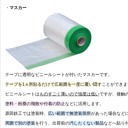
・
マスカー
テープに透明なビニールシートが付いたマスカーです。
テープを1ヵ所貼るだけで広範囲を一度に覆い隠す
ことができま
ビニールシートは
ものすごく薄いので強度は低い
ですが、接触
塗料・粉塵の飛散や付着の防止
などに活用します。
原田鉄工では塗装時、
広い範囲で無塗装箇所
があった場合など
周囲で別の塗装
を行う、出荷前の
汚したくない製品
などへ貼り