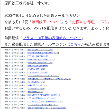
原田鉄工株式会社 垰です。
2023年9月より始めました原鉄メールマガジン
今後も月に1度「
原田鉄工について
」や「
お役立ち情報
」「
豆知
お届けするため、
Vol.21
を配信させていただきます。
よろしくお
」
前回配信「
ブラスト加工後の表面粗さについて
また過去配信した原鉄メールマガジンは
こちら
から読み返せま